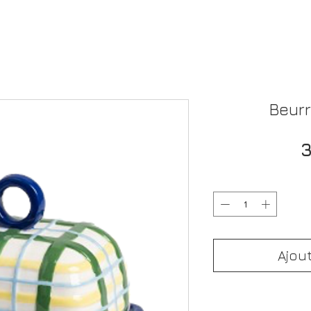
Beurr
3
Ajou