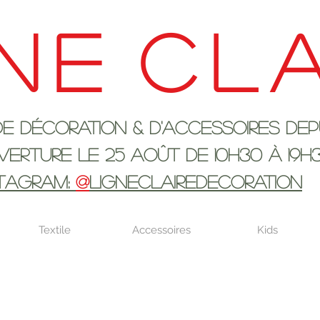
ne
cla
ration & d'accessoires depui
 25 AOûT DE 10h30 à 19H
STAGRAM:
@
LIGNECLAIREDECORATION
Textile
Accessoires
Kids