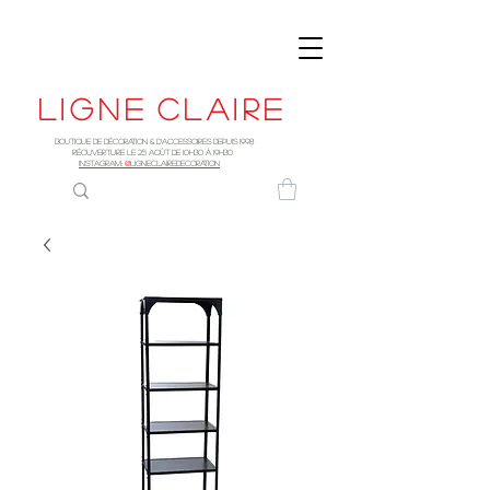
Ligne
claire
Boutique de décoration & d'accessoires depuis 1998
RÉOUVERTURE LE 25 AOûT DE 10h30 à 19H30
INSTAGRAM:
@
LIGNECLAIREDECORATION