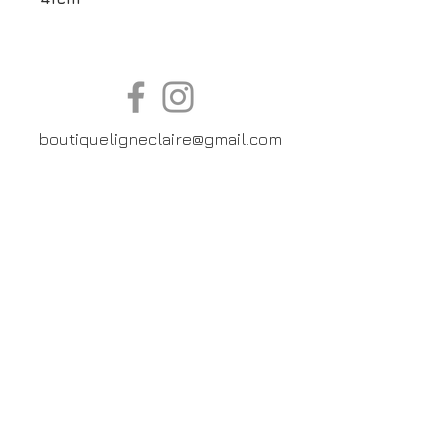
boutiqueligneclaire@gmail.com
6, Boulevard Garibaldi, Paris
XV
01 42 73 03 09
Du mardi au samedi:
De
10h30 à 19h30