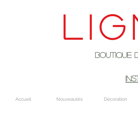
Lig
Boutique de déco
EN AOûT DE
IN
Accueil
Nouveautés
Décoration