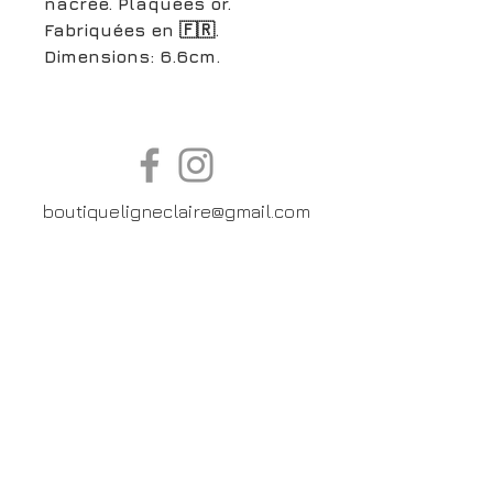
nacrée. Plaquées or.
Fabriquées en 🇫🇷.
Dimensions: 6.6cm.
boutiqueligneclaire@gmail.com
6, Boulevard Garibaldi, Paris
XV
01 42 73 03 09
Du mardi au samedi:
De
10h30 à 19h30