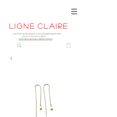
Ligne
claire
Boutique de décoration & d'accessoires depuis 1998
EN AOûT DE 10h00 à 18H00
INSTAGRAM:
@
LIGNECLAIREDECORATION