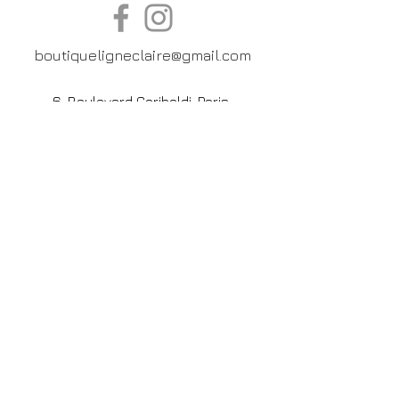
boutiqueligneclaire@gmail.com
6, Boulevard Garibaldi, Paris
XV
01 42 73 03 09
Du mardi au samedi:
De
10h30 à 19h30