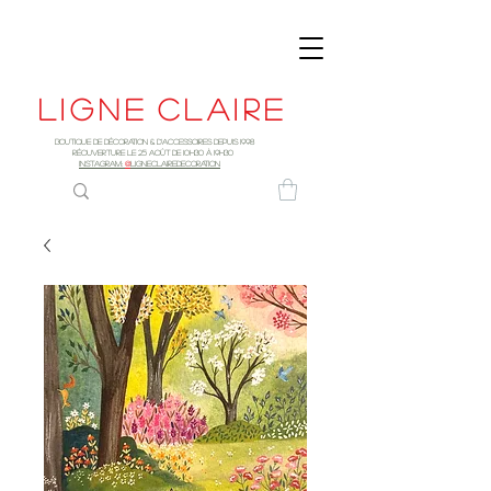
Ligne
claire
Boutique de décoration & d'accessoires depuis 1998
RÉOUVERTURE LE 25 AOûT DE 10h30 à 19H30
INSTAGRAM:
@
LIGNECLAIREDECORATION