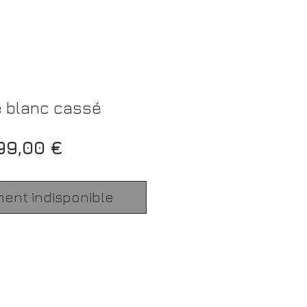
 blanc cassé
Prix
99,00 €
ment indisponible