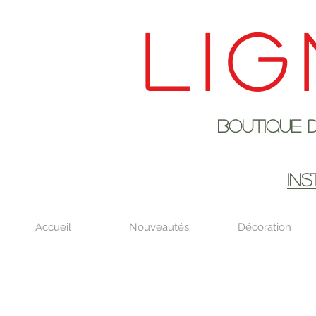
Lig
Boutique de déco
EN AOûT DE
IN
Accueil
Nouveautés
Décoration