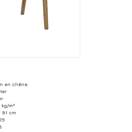
on en chêne.
ter
er
 kg/m³
H 81 cm
25
8