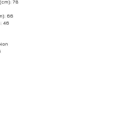
(cm): 78
m): 66
: 46
 Non
8