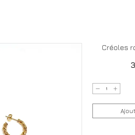
Créoles r
3
Ajou