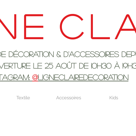
ne
cla
ration & d'accessoires depui
 25 AOûT DE 10h30 à 19H
STAGRAM:
@
LIGNECLAIREDECORATION
Textile
Accessoires
Kids