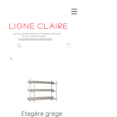
Ligne
claire
Boutique de décoration & d'accessoires depuis 1998
EN AOûT DE 10h00 à 18H00
INSTAGRAM:
@
LIGNECLAIREDECORATION
Etagère grège