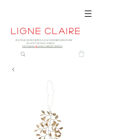
Ligne
claire
Boutique de décoration & d'accessoires depuis 1998
EN AOûT DE 10h00 à 18H00
INSTAGRAM:
@
LIGNECLAIREDECORATION