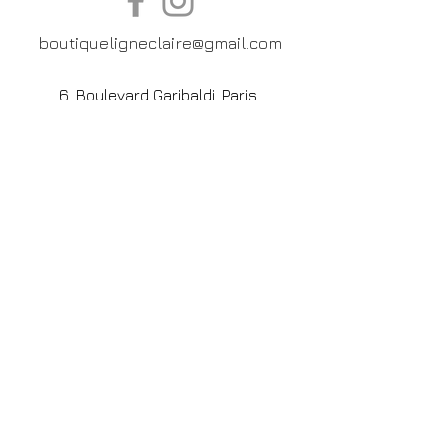
boutiqueligneclaire@gmail.com
6, Boulevard Garibaldi, Paris
XV
01 42 73 03 09
Du mardi au samedi:
De
10h30 à 19h30