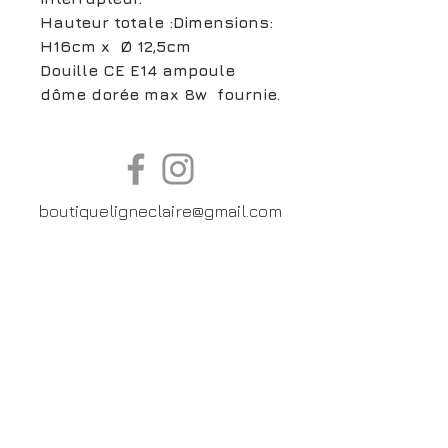
Hauteur totale :Dimensions:
H16cm x Ø 12,5cm
Douille CE E14 ampoule
dôme dorée max 8w fournie.
boutiqueligneclaire@gmail.com
6, Boulevard Garibaldi, Paris
XV
01 42 73 03 09
Du mardi au samedi:
De
10h30 à 19h30