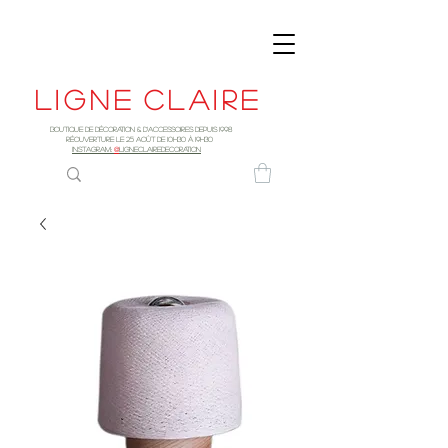
Ligne
claire
Boutique de décoration & d'accessoires depuis 1998
RÉOUVERTURE LE 25 AOûT DE 10h30 à 19H30
INSTAGRAM:
@
LIGNECLAIREDECORATION