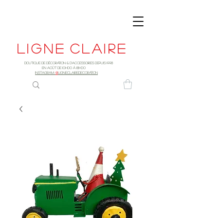
Ligne
claire
Boutique de décoration & d'accessoires depuis 1998
EN AOûT DE 10h00 à 18H00
INSTAGRAM:
@
LIGNECLAIREDECORATION