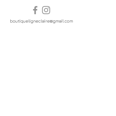
boutiqueligneclaire@gmail.com
6, Boulevard Garibaldi, Paris
XV
01 42 73 03 09
Du mardi au samedi:
De
10h30 à 19h30