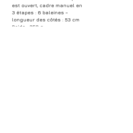
est ouvert, cadre manuel en
3 étapes : 6 baleines –
longueur des côtés : 53 cm
Poids : 350 g
boutiqueligneclaire@gmail.com
6, Boulevard Garibaldi, Paris
XV
01 42 73 03 09
Du mardi au samedi:
De
10h30 à 19h30