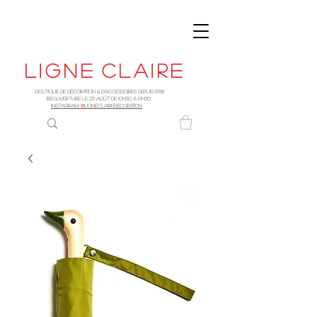
Ligne
claire
Boutique de décoration & d'accessoires depuis 1998
RÉOUVERTURE LE 25 AOûT DE 10h30 à 19H30
INSTAGRAM:
@
LIGNECLAIREDECORATION