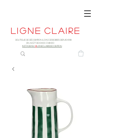
Ligne
claire
Boutique de décoration & d'accessoires depuis 1998
EN AOûT DE 10h00 à 18H00
INSTAGRAM:
@
LIGNECLAIREDECORATION