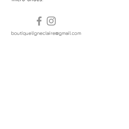
boutiqueligneclaire@gmail.com
6, Boulevard Garibaldi, Paris
XV
01 42 73 03 09
Du mardi au samedi:
De
10h30 à 19h30