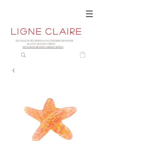
Ligne
claire
Boutique de décoration & d'accessoires depuis 1998
EN AOûT DE 10h00 à 18H00
INSTAGRAM:
@
LIGNECLAIREDECORATION