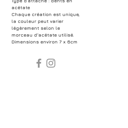
Type d’attache : dents en
acétate
Chaque création est unique,
la couleur peut varier
légèrement selon le
morceau d'acétate utilisé.
Dimensions environ 7 x 6cm
boutiqueligneclaire@gmail.com
6, Boulevard Garibaldi, Paris
XV
01 42 73 03 09
Du mardi au samedi:
De
10h30 à 19h30