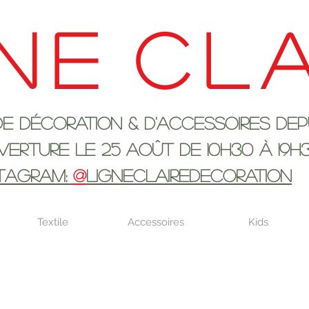
ne
cla
ration & d'accessoires depui
 25 AOûT DE 10h30 à 19H
STAGRAM:
@
LIGNECLAIREDECORATION
Textile
Accessoires
Kids