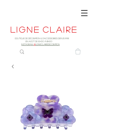
Ligne
claire
Boutique de décoration & d'accessoires depuis 1998
EN AOûT DE 10h00 à 18H00
INSTAGRAM:
@
LIGNECLAIREDECORATION