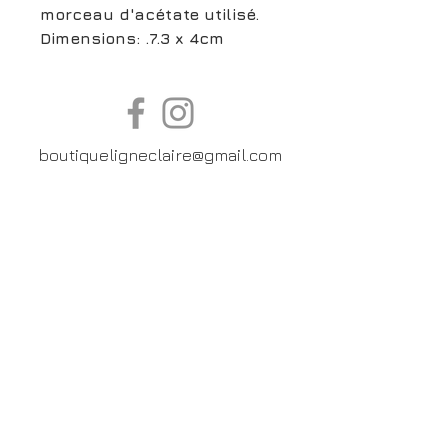
morceau d'acétate utilisé.
Dimensions: .7.3 x 4cm
boutiqueligneclaire@gmail.com
6, Boulevard Garibaldi, Paris
XV
01 42 73 03 09
Du mardi au samedi:
De
10h30 à 19h30