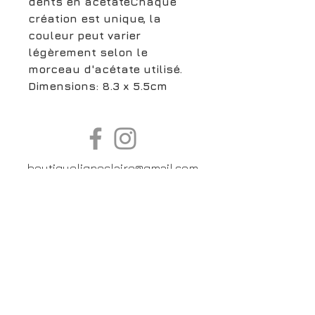
dents en acétateChaque
création est unique, la
couleur peut varier
légèrement selon le
morceau d'acétate utilisé.
Dimensions: 8.3 x 5.5cm
boutiqueligneclaire@gmail.com
6, Boulevard Garibaldi, Paris
XV
01 42 73 03 09
Du mardi au samedi:
De
10h30 à 19h30