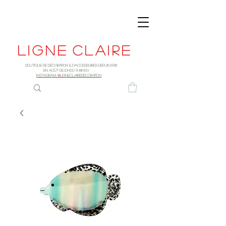
Ligne
claire
Boutique de décoration & d'accessoires depuis 1998
EN AOûT DE 10h00 à 18H00
INSTAGRAM:
@
LIGNECLAIREDECORATION