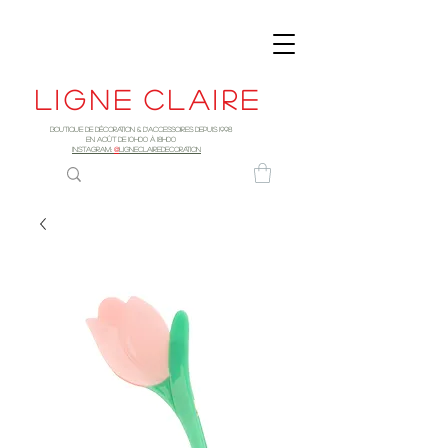
Ligne
claire
Boutique de décoration & d'accessoires depuis 1998
EN AOûT DE 10h00 à 18H00
INSTAGRAM:
@
LIGNECLAIREDECORATION