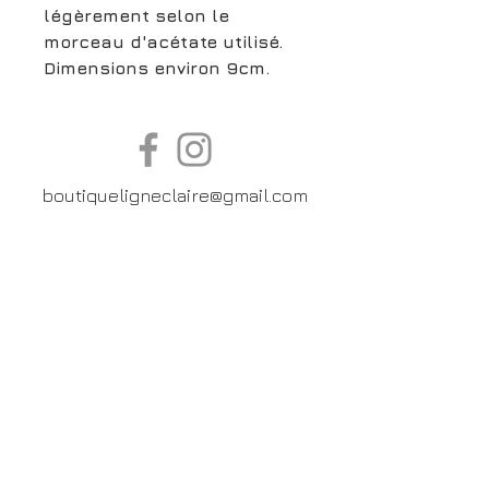
légèrement selon le
morceau d'acétate utilisé.
Dimensions environ 9cm.
boutiqueligneclaire@gmail.com
6, Boulevard Garibaldi, Paris
XV
01 42 73 03 09
Du mardi au samedi:
De
10h30 à 19h30