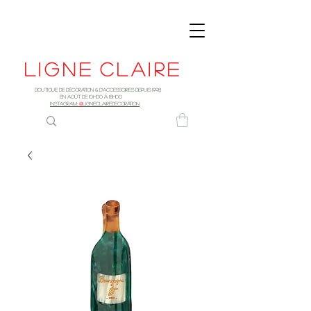
Ligne
claire
Boutique de décoration & d'accessoires depuis 1998
EN AOûT DE 10h00 à 18H00
INSTAGRAM:
@
LIGNECLAIREDECORATION