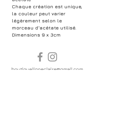
Chaque création est unique,
la couleur peut varier
légèrement selon le
morceau d'acétate utilisé.
Dimensions 9 x 3cm
boutiqueligneclaire@gmail.com
6, Boulevard Garibaldi, Paris
XV
01 42 73 03 09
Du mardi au samedi:
De
10h30 à 19h30