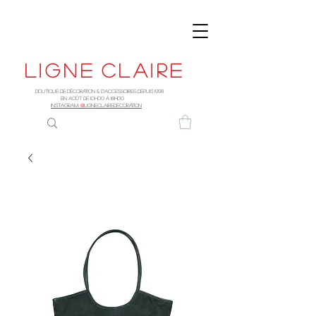
Ligne
claire
Boutique de décoration & d'accessoires depuis 1998
EN AOûT DE 10h00 à 18H00
INSTAGRAM:
@
LIGNECLAIREDECORATION