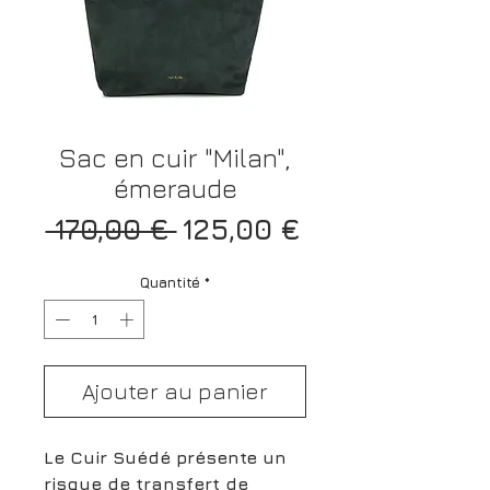
Sac en cuir "Milan",
émeraude
Prix
Prix
 170,00 € 
125,00 €
original
promotionne
Quantité
*
Ajouter au panier
Le Cuir Suédé présente un
risque de transfert de