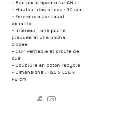
- Sac porté épaule Nat&Nin.
- Hauteur des anses : 30 cm
- Fermeture par rabat
aimanté
- Intérieur : une poche
plaquée et une poche
zippée
- Cuir véritable et croûte de
cuir
- Doublure en coton recyclé
- Dimensions : H23 x L38 x
P8 cm
boutiqueligneclaire@gmail.com
6, Boulevard Garibaldi, Paris