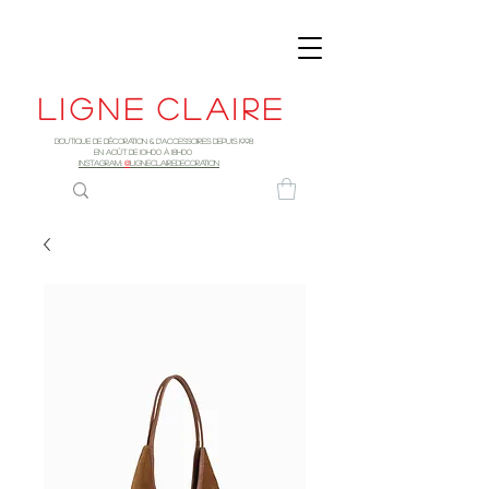
Ligne
claire
Boutique de décoration & d'accessoires depuis 1998
EN AOûT DE 10h00 à 18H00
INSTAGRAM:
@
LIGNECLAIREDECORATION