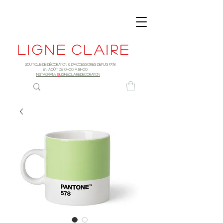
Ligne
claire
Boutique de décoration & d'accessoires depuis 1998
EN AOûT DE 10h00 à 18H00
INSTAGRAM:
@
LIGNECLAIREDECORATION