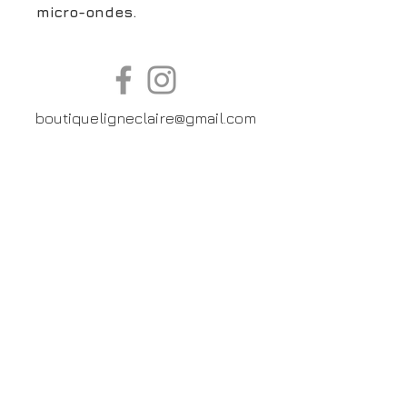
micro-ondes.
boutiqueligneclaire@gmail.com
6, Boulevard Garibaldi, Paris
XV
01 42 73 03 09
Du mardi au samedi:
De
10h30 à 19h30