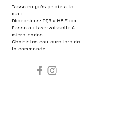
Tasse en grès peinte à la
main.
Dimensions: D7,5 x H8,5 cm
Passe au lave-vaisselle &
micro-ondes.
Choisir les couleurs lors de
la commande.
boutiqueligneclaire@gmail.com
6, Boulevard Garibaldi, Paris
XV
01 42 73 03 09
Du mardi au samedi:
De
10h30 à 19h30