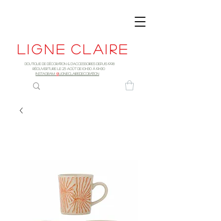
Ligne
claire
Boutique de décoration & d'accessoires depuis 1998
RÉOUVERTURE LE 25 AOûT DE 10h30 à 19H30
INSTAGRAM:
@
LIGNECLAIREDECORATION