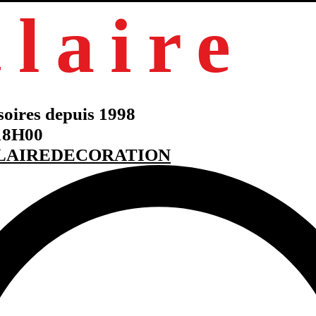
claire
res depuis 1998
H00
LAIREDECORATION