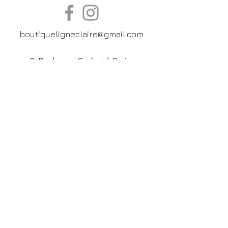
boutiqueligneclaire@gmail.com
6, Boulevard Garibaldi, Paris
XV
01 42 73 03 09
Du mardi au samedi:
De
10h30 à 19h30