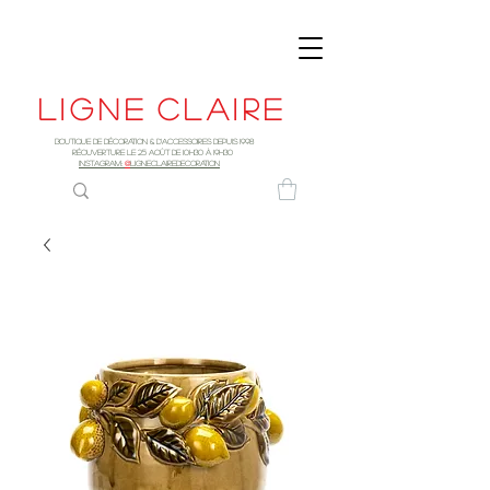
Ligne
claire
Boutique de décoration & d'accessoires depuis 1998
RÉOUVERTURE LE 25 AOûT DE 10h30 à 19H30
INSTAGRAM:
@
LIGNECLAIREDECORATION