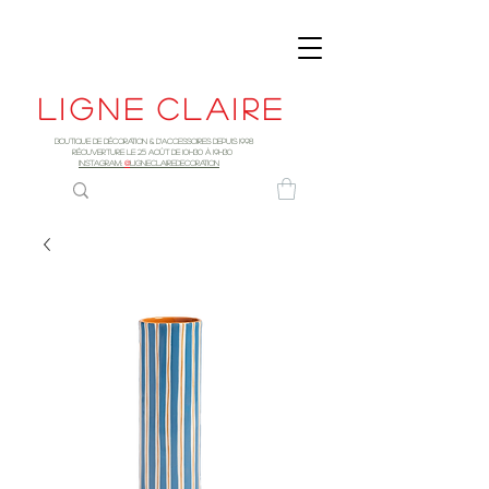
Ligne
claire
Boutique de décoration & d'accessoires depuis 1998
RÉOUVERTURE LE 25 AOûT DE 10h30 à 19H30
INSTAGRAM:
@
LIGNECLAIREDECORATION