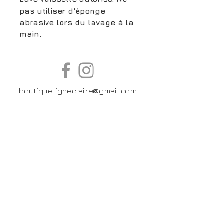
pas utiliser d'éponge
abrasive lors du lavage à la
main.
boutiqueligneclaire@gmail.com
6, Boulevard Garibaldi, Paris
XV
01 42 73 03 09
Du mardi au samedi:
De
10h30 à 19h30