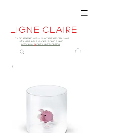
Ligne
claire
Boutique de décoration & d'accessoires depuis 1998
RÉOUVERTURE LE 25 AOûT DE 10h30 à 19H30
INSTAGRAM:
@
LIGNECLAIREDECORATION