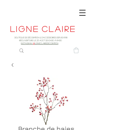
Ligne
claire
Boutique de décoration & d'accessoires depuis 1998
RÉOUVERTURE LE 25 AOûT DE 10h30 à 19H30
INSTAGRAM:
@
LIGNECLAIREDECORATION
Branche de baies