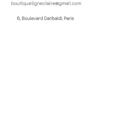
boutiqueligneclaire@gmail.com
6, Boulevard Garibaldi, Paris
XV
01 42 73 03 09
Du mardi au samedi:
De
10h30 à 19h30