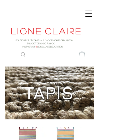
Ligne
claire
Boutique de décoration & d'accessoires depuis 1998
EN AOûT DE 10h00 à 18H00
INSTAGRAM:
@
LIGNECLAIREDECORATION
TAPIS