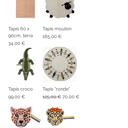
Tapis 60 x
Tapis mouton
90cm, terra
Prix
165,00 €
Prix
34,00 €
Tapis croco
Tapis "ronde"
Prix
Prix original
Prix promotionnel
99,00 €
125,00 €
70,00 €