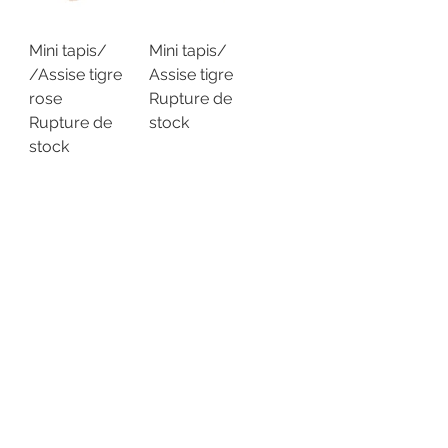
Mini tapis/
Mini tapis/
/Assise tigre
Assise tigre
rose
Rupture de
Rupture de
stock
stock
Voir plus
boutiqueligneclaire@gmail.com
6, Boulevard Garibaldi, Paris
XV
01 42 73 03 09