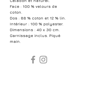
Céladon et naturel.
Face : 100 % velours de
coton.
Dos : 88 % coton et 12 % lin.
Intérieur : 100 % polyester.
Dimensions : 40 x 30 cm.
Garnissage inclus. Piqué
main.
boutiqueligneclaire@gmail.com
6, Boulevard Garibaldi, Paris
XV
01 42 73 03 09
Du mardi au samedi:
De
10h30 à 19h30