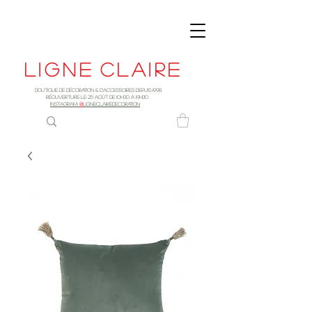
Ligne
claire
Boutique de décoration & d'accessoires depuis 1998
RÉOUVERTURE LE 25 AOûT DE 10h30 à 19H30
INSTAGRAM:
@
LIGNECLAIREDECORATION