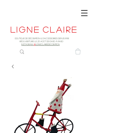
Ligne
claire
Boutique de décoration & d'accessoires depuis 1998
RÉOUVERTURE LE 25 AOûT DE 10h30 à 19H30
INSTAGRAM:
@
LIGNECLAIREDECORATION