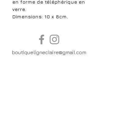
en forme de téléphérique en
verre.
Dimensions: 10 x 8cm.
boutiqueligneclaire@gmail.com
6, Boulevard Garibaldi, Paris
XV
01 42 73 03 09
Du mardi au samedi:
De
10h30 à 19h30