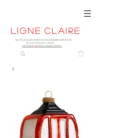
Ligne
claire
Boutique de décoration & d'accessoires depuis 1998
EN AOûT DE 10h00 à 18H00
INSTAGRAM:
@
LIGNECLAIREDECORATION