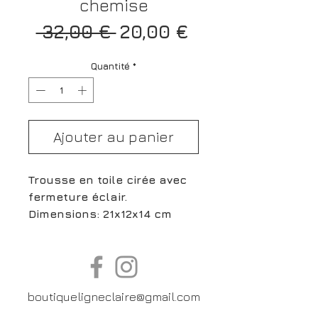
chemise
Prix
Prix
 32,00 € 
20,00 €
original
promotionnel
Quantité
*
Ajouter au panier
Trousse en toile cirée avec
fermeture éclair.
Dimensions: 21x12x14 cm
boutiqueligneclaire@gmail.com