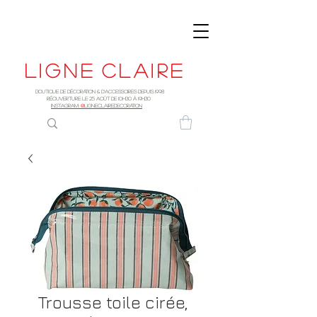
Ligne
claire
Boutique de décoration & d'accessoires depuis 1998
RÉOUVERTURE LE 25 AOûT DE 10h30 à 19H30
INSTAGRAM:
@
LIGNECLAIREDECORATION
Trousse toile cirée,