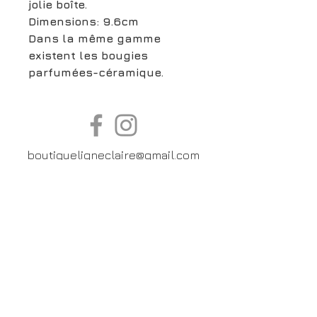
jolie boîte.
Dimensions: 9.6cm
Dans la même gamme
existent les bougies
parfumées-céramique.
boutiqueligneclaire@gmail.com
6, Boulevard Garibaldi, Paris
XV
01 42 73 03 09
Du mardi au samedi:
De
10h30 à 19h30