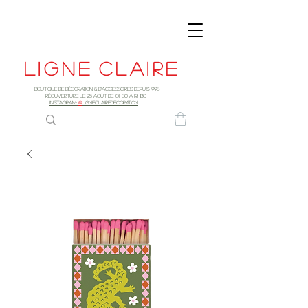
Ligne
claire
Boutique de décoration & d'accessoires depuis 1998
RÉOUVERTURE LE 25 AOûT DE 10h30 à 19H30
INSTAGRAM:
@
LIGNECLAIREDECORATION