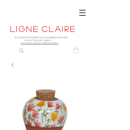
Ligne
claire
Boutique de décoration & d'accessoires depuis 1998
EN AOûT DE 10h00 à 18H00
INSTAGRAM:
@
LIGNECLAIREDECORATION