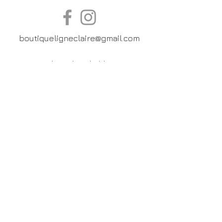
boutiqueligneclaire@gmail.com
6, Boulevard Garibaldi, Paris
XV
01 42 73 03 09
Du mardi au samedi:
De
10h30 à 19h30