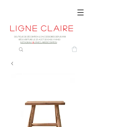
Ligne
claire
Boutique de décoration & d'accessoires depuis 1998
RÉOUVERTURE LE 25 AOûT DE 10h30 à 19H30
INSTAGRAM:
@
LIGNECLAIREDECORATION