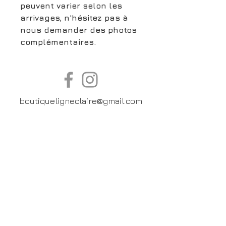
peuvent varier selon les
arrivages, n'hésitez pas à
nous demander des photos
complémentaires.
boutiqueligneclaire@gmail.com
6, Boulevard Garibaldi, Paris
XV
01 42 73 03 09
Du mardi au samedi:
De
10h30 à 19h30