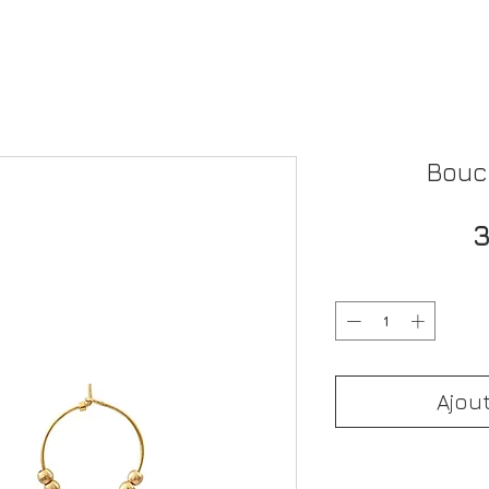
Bouc
3
Ajou