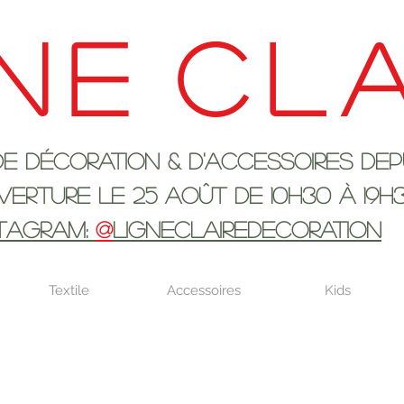
ne
cla
ration & d'accessoires depui
 25 AOûT DE 10h30 à 19H
STAGRAM:
@
LIGNECLAIREDECORATION
Textile
Accessoires
Kids