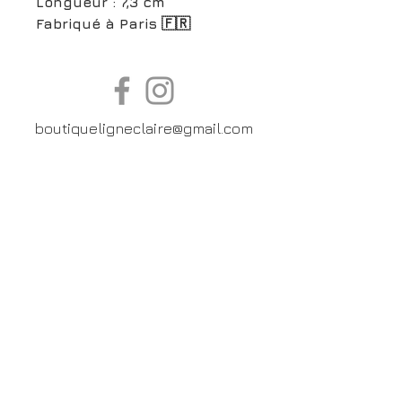
Longueur : 7,3 cm
Fabriqué à Paris 🇫🇷
boutiqueligneclaire@gmail.com
6, Boulevard Garibaldi, Paris
XV
01 42 73 03 09
Du mardi au samedi:
De
10h30 à 19h30