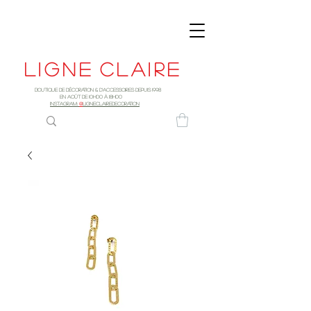
Ligne
claire
Boutique de décoration & d'accessoires depuis 1998
EN AOûT DE 10h00 à 18H00
INSTAGRAM:
@
LIGNECLAIREDECORATION