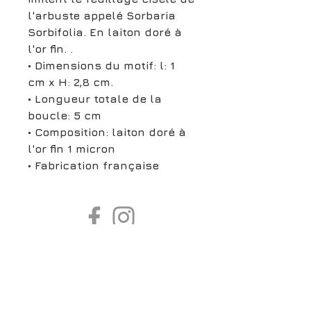
l'arbuste appelé Sorbaria
Sorbifolia. En laiton doré à
l'or fin. .
• Dimensions du motif: l: 1
cm x H: 2,8 cm.
• Longueur totale de la
boucle: 5 cm
• Composition: laiton doré à
l'or fin 1 micron
• Fabrication française
boutiqueligneclaire@gmail.com
6, Boulevard Garibaldi, Paris
XV