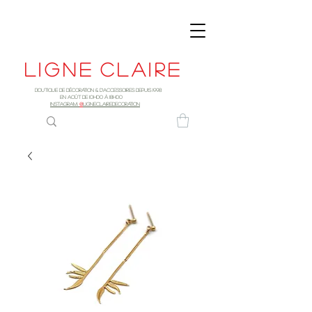
Ligne
claire
Boutique de décoration & d'accessoires depuis 1998
EN AOûT DE 10h00 à 18H00
INSTAGRAM:
@
LIGNECLAIREDECORATION