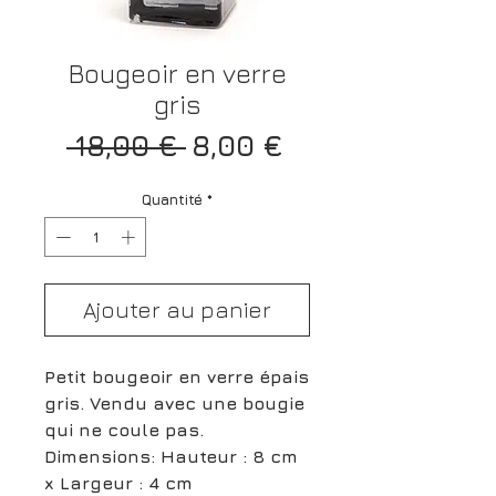
Bougeoir en verre
gris
Prix
Prix
 18,00 € 
8,00 €
original
promotionnel
Quantité
*
Ajouter au panier
Petit bougeoir en verre épais
gris. Vendu avec une bougie
qui ne coule pas.
Dimensions: Hauteur : 8 cm
x Largeur : 4 cm