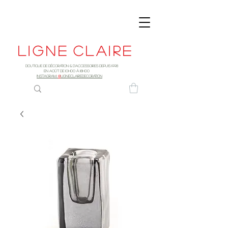
Ligne
claire
Boutique de décoration & d'accessoires depuis 1998
EN AOûT DE 10h00 à 18H00
INSTAGRAM:
@
LIGNECLAIREDECORATION