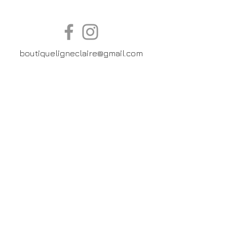
boutiqueligneclaire@gmail.com
6, Boulevard Garibaldi, Paris
XV
01 42 73 03 09
Du mardi au samedi:
De
10h30 à 19h30