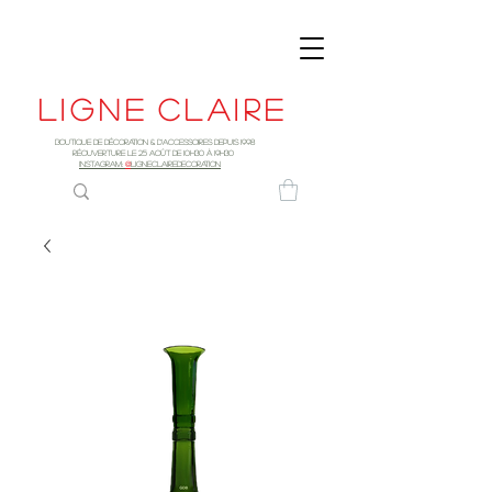
Ligne
claire
Boutique de décoration & d'accessoires depuis 1998
RÉOUVERTURE LE 25 AOûT DE 10h30 à 19H30
INSTAGRAM:
@
LIGNECLAIREDECORATION