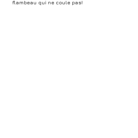
flambeau qui ne coule pas!
boutiqueligneclaire@gmail.com
6, Boulevard Garibaldi, Paris
XV
01 42 73 03 09
Du mardi au samedi:
De
10h30 à 19h30