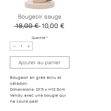
Bougeoir sauge
Prix
Prix
 18,00 € 
10,00 €
original
promotionnel
Quantité
*
Ajouter au panier
Bougeoir en grès écru et
céladon.
Dimensions: D7.5 x H12.5cm
Vendu avec une bougie qui
ne coule pas!