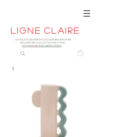
Ligne
claire
Boutique de décoration & d'accessoires depuis 1998
RÉOUVERTURE LE 25 AOûT DE 10h30 à 19H30
INSTAGRAM:
@
LIGNECLAIREDECORATION