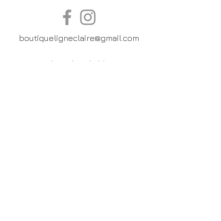
boutiqueligneclaire@gmail.com
6, Boulevard Garibaldi, Paris
XV
01 42 73 03 09
Du mardi au samedi:
De
10h30 à 19h30