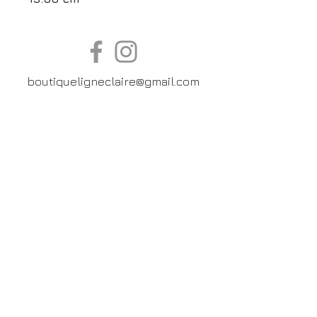
boutiqueligneclaire@gmail.com
6, Boulevard Garibaldi, Paris
XV
01 42 73 03 09
Du mardi au samedi:
De
10h30 à 19h30