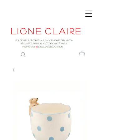
Ligne
claire
Boutique de décoration & d'accessoires depuis 1998
RÉOUVERTURE LE 25 AOûT DE 10h30 à 19H30
INSTAGRAM:
@
LIGNECLAIREDECORATION