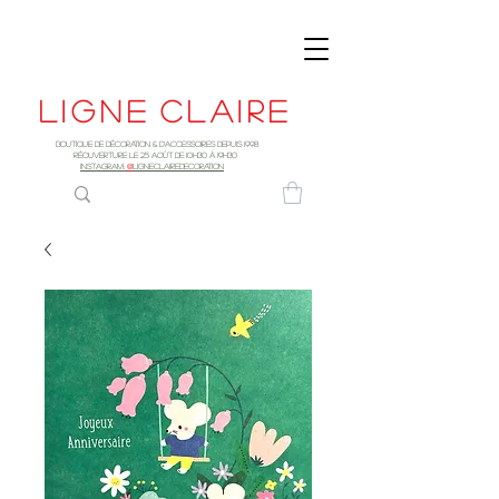
Ligne
claire
Boutique de décoration & d'accessoires depuis 1998
RÉOUVERTURE LE 25 AOûT DE 10h30 à 19H30
INSTAGRAM:
@
LIGNECLAIREDECORATION