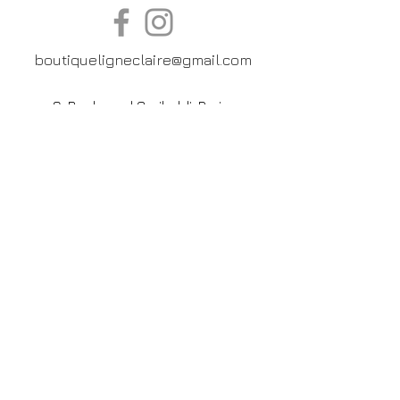
boutiqueligneclaire@gmail.com
6, Boulevard Garibaldi, Paris
XV
01 42 73 03 09
Du mardi au samedi:
De
10h30 à 19h30