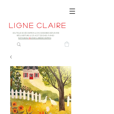
Ligne
claire
Boutique de décoration & d'accessoires depuis 1998
RÉOUVERTURE LE 25 AOûT DE 10h30 à 19H30
INSTAGRAM:
@
LIGNECLAIREDECORATION