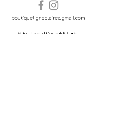
boutiqueligneclaire@gmail.com
6, Boulevard Garibaldi, Paris
XV
01 42 73 03 09
Du mardi au samedi:
De
10h30 à 19h30