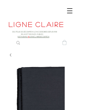
Ligne
claire
Boutique de décoration & d'accessoires depuis 1998
EN AOûT DE 10h00 à 18H00
INSTAGRAM:
@
LIGNECLAIREDECORATION