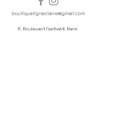
boutiqueligneclaire@gmail.com
6, Boulevard Garibaldi, Paris
XV
01 42 73 03 09
Du mardi au samedi:
De
10h30 à 19h30