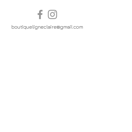
boutiqueligneclaire@gmail.com
6, Boulevard Garibaldi, Paris
XV
01 42 73 03 09
Du mardi au samedi:
De
10h30 à 19h30