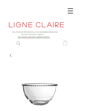
Ligne
claire
Boutique de décoration & d'accessoires depuis 1998
EN AOûT DE 10h00 à 18H00
INSTAGRAM:
@
LIGNECLAIREDECORATION