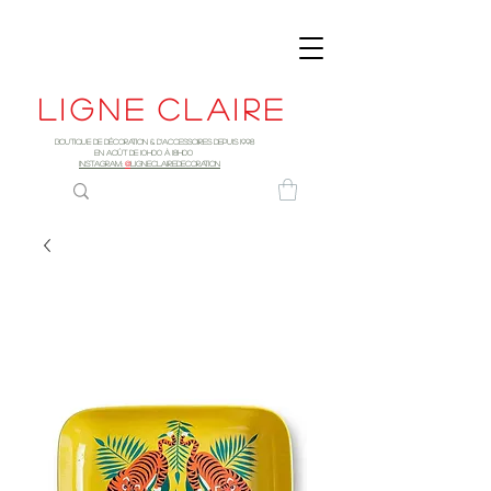
Ligne
claire
Boutique de décoration & d'accessoires depuis 1998
EN AOûT DE 10h00 à 18H00
INSTAGRAM:
@
LIGNECLAIREDECORATION