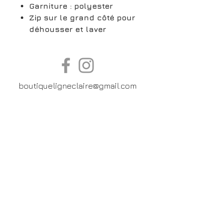
Garniture : polyester
Zip sur le grand côté pour
déhousser et laver
boutiqueligneclaire@gmail.com
6, Boulevard Garibaldi, Paris
XV
01 42 73 03 09
Du mardi au samedi:
De
10h30 à 19h30