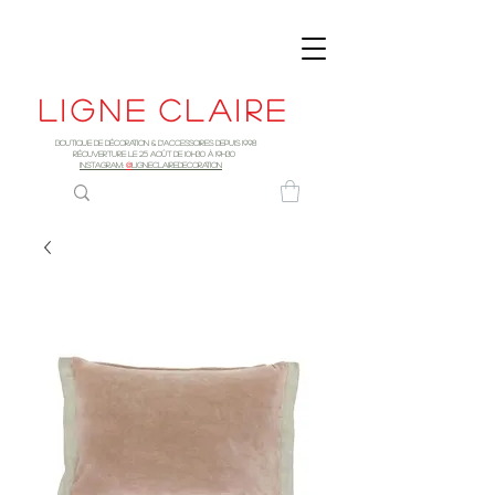
Ligne
claire
Boutique de décoration & d'accessoires depuis 1998
RÉOUVERTURE LE 25 AOûT DE 10h30 à 19H30
INSTAGRAM:
@
LIGNECLAIREDECORATION